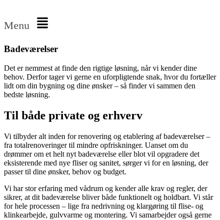
Menu
Badeværelser
Det er nemmest at finde den rigtige løsning, når vi kender dine
behov. Derfor tager vi gerne en uforpligtende snak, hvor du fortæller
lidt om din bygning og dine ønsker – så finder vi sammen den
bedste løsning.
Til både private og erhverv
Vi tilbyder alt inden for renovering og etablering af badeværelser –
fra totalrenoveringer til mindre opfriskninger. Uanset om du
drømmer om et helt nyt badeværelse eller blot vil opgradere det
eksisterende med nye fliser og sanitet, sørger vi for en løsning, der
passer til dine ønsker, behov og budget.
Vi har stor erfaring med vådrum og kender alle krav og regler, der
sikrer, at dit badeværelse bliver både funktionelt og holdbart. Vi står
for hele processen – lige fra nedrivning og klargøring til flise- og
klinkearbejde, gulvvarme og montering. Vi samarbejder også gerne